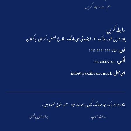
ہم سے رابطہ کریں
رابطہ کریں
پتہ:
5ویں فلور، بلاک 'C'، ایف ٹی سی بلڈنگ، شارع فیصل، کراچی، پاکستان
فون:
+92 111-111-115
فیکس:
+92 35630665
ای میل:
info@paklibya.com.pk
© 2026 پاک لبیا ہولڈنگ کمپنی پرائیویٹ لمیٹڈ - جملہ حقوق محفوظ ہیں۔
سائٹ میپ
پرائیویسی پالیسی