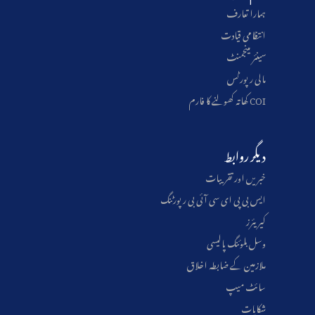
ہمارا تعارف
انتظامی قیادت
سینئر مینجمنٹ
مالی رپورٹس
COI کھاتہ کھولنے کا فارم
دیگر روابط
خبریں اور تقریبات
ایس بی پی ای سی آئی بی رپورٹنگ
کیریئرز
وسل بلوئنگ پالیسی
ملازمین کے ضابطہ اخلاق
سائٹ میپ
شکایات