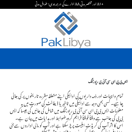
ادارے کی درجہ بندی: طویل مدتی AA اور مختصر مدتی A1+
اردو
انگریزی
ایس بی پی ای سی آئی بی رپورٹنگ
تمام واجبات اور ذمہ داریوں کی ادائیگی اپنے متعلقہ مقررہ تاریخوں پر کی جانی
چاہیے۔ کسی بھی وجہ سے ادائیگی میں تاخیر یا ڈیفالٹ کی صورت میں یہ
معلومات ایس بی پی ای سی آئی بی رپورٹنگ میں شامل کی جائیں گی جیسا کہ ایس
بی پی کی جانب سے وقتاً فوقتاً فراہم کردہ ضوابط اور ہدایات میں بیان ہے۔
اس کا اثر آپ کی کریڈٹ اہلیت پر پڑ سکتا ہے اور آپ کو مالی اداروں سے نئی
یا اضافی فنانسنگ حاصل کرنے میں مشکلات پیش آ سکتی ہیں۔