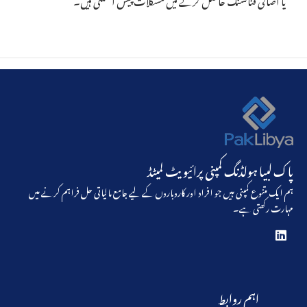
پاک لبیا ہولڈنگ کمپنی پرائیویٹ لمیٹڈ
ہم ایک متنوع کمپنی ہیں جو افراد اور کاروباروں کے لیے جامع مالیاتی حل فراہم کرنے میں
مہارت رکھتی ہے۔
اہم روابط